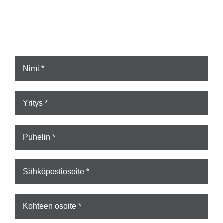
Voit jättää viestin
Nimi
*
Yritys
*
Puhelin
*
Sähköposti
*
Kohteen
osoite