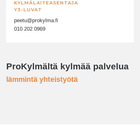
KYLMÄLAITEASENTAJA
Y3-LUVAT
peetu@prokylma.fi
010 202 0969
ProKylmältä kylmää palvelua
lämmintä yhteistyötä