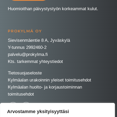
Huomioithan päivystystyön korkeammat kulut.
PROKYLMÄ OY
Sievisenmäentie 8 A, Jyväskylä
Y-tunnus 2992460-2
palvelu@prokylma.fi
Kts. tarkemmat yhteystiedot
Tietosuojaseloste
Kylmäalan urakoinnin yleiset toimitusehdot
Kylmäalan huolto- ja korjaustoiminnan
toimitusehdot
Arvostamme yksityisyyttäsi