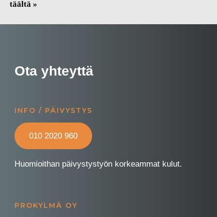
täältä »
Ota yhteyttä
INFO / PÄIVYSTYS
010 2020 960
Huomioithan päivystystyön korkeammat kulut.
PROKYLMÄ OY