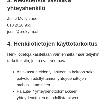
3. Rekisteristä vastaava
yhteyshenkilö
Jussi Myllyntaus
010 2020 965
jussi@prokylma.fi
4. Henkilötietojen käyttötarkoitus
Henkilötietoja käsitellään vain ennalta määriteltyihin
tarkoituksiin, jotka ovat seuraavat:
Asiakassuhteiden ylläpitoon ja hoitoon sekä
palvelun edellyttämien yhteydenottojen
mahdollistamiseen.
Palaute- / yhteydenottolomakkeen
yhteydenottojen mahdollistamiseen.