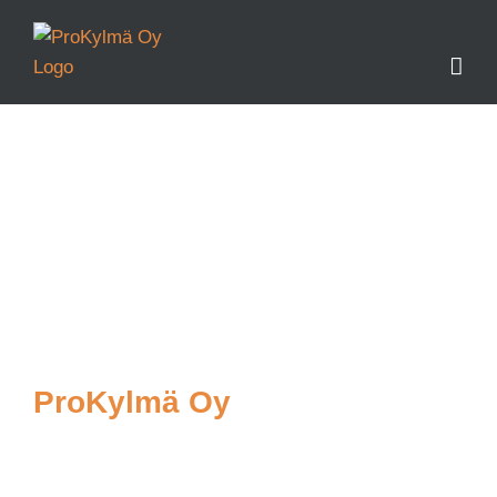
Ohita
Tietosuojaseloste
ProKylmä Oy