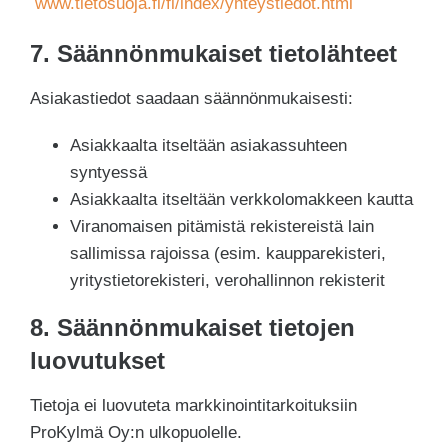
www.tietosuoja.fi/fi/index/yhteystiedot.html
7. Säännönmukaiset tietolähteet
Asiakastiedot saadaan säännönmukaisesti:
Asiakkaalta itseltään asiakassuhteen
syntyessä
Asiakkaalta itseltään verkkolomakkeen kautta
Viranomaisen pitämistä rekistereistä lain
sallimissa rajoissa (esim. kaupparekisteri,
yritystietorekisteri, verohallinnon rekisterit
8. Säännönmukaiset tietojen
luovutukset
Tietoja ei luovuteta markkinointitarkoituksiin
ProKylmä Oy:n ulkopuolelle.