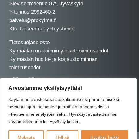
Sievisenmäentie 8 A, Jyväskylä
Y-tunnus 2992460-2
palvelu@prokylma.fi
Kts. tarkemmat yhteystiedot
Tietosuojaseloste
Kylmäalan urakoinnin yleiset toimitusehdot
Kylmäalan huolto- ja korjaustoiminnan
toimitusehdot
Arvostamme yksityisyyttäsi
Käytämme evästeitä selauskokemuksesi parantamiseksi,
personoitujen mainosten ja sisällön tarjoamiseksi ja
liikenteemme analysoimiseksi. Hyväksyt evästeidemme
käytön klikkaamalla ”Hyväksy kaikki”.
Mukauta
Hylkää
Hyväksy kaikki